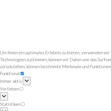
Um Ihnen ein optimales Erlebnis zu bieten, verwenden wir
Technologien zustimmen, können wir Daten wie das Surfver
zurückziehen, können bestimmte Merkmale und Funktionen
Funktional
Funktional
Immer aktiv
Vorlieben
Vorlieben
Statistiken
Statistiken