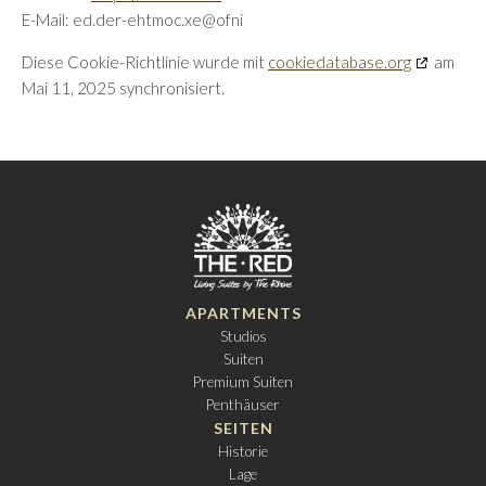
E-Mail:
the-red.de
ex.com
info@
Diese Cookie-Richtlinie wurde mit
cookiedatabase.org
am
Mai 11, 2025 synchronisiert.
APARTMENTS
Studios
Suiten
Premium Suiten
Penthäuser
SEITEN
Historie
Lage