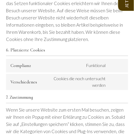
das Setzen funktionaler Cookies erleichtern wir Ihnen den
Besuch unserer Website. Auf diese Weise müssen Sie beim
Besuch unserer Website nicht wiederholt dieselben
Informationen eingeben, so bleiben Artikel beispielsweise in
Ihrem Warenkorb, bis Sie bezahlt haben. Wir können diese
Cookies ohne Ihre Zustimmung platzieren.
6. Platzierte Cookies
Complianz
Funktional
Consent
to
Cookies die noch untersucht
Verschiedenes
service
werden
Consent
complianz
to
7. Zustimmung
service
verschiede
Wenn Sie unsere Website zum ersten Mal besuchen, zeigen
wir Ihnen ein Popup mit einer Erklärung zu Cookies an. Sobald
Sie auf „Einstellungen speichern“ klicken, stimmen Sie zu, dass
wir die Kategorien von Cookies und Plug-Ins verwenden, die