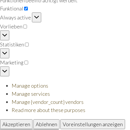
Funktionen beeinträchtigt werden.
Funktional
Funktional
Always active
Vorlieben
Vorlieben
Statistiken
Statistiken
Marketing
Marketing
Manage options
Manage services
Manage {vendor_count} vendors
Read more about these purposes
Akzeptieren
Ablehnen
Voreinstellungen anzeigen