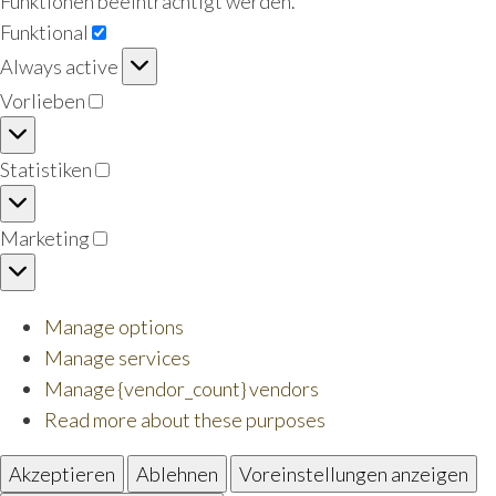
Funktionen beeinträchtigt werden.
Funktional
Funktional
Always active
Vorlieben
Vorlieben
Statistiken
Statistiken
Marketing
Marketing
Manage options
Manage services
Manage {vendor_count} vendors
Read more about these purposes
Akzeptieren
Ablehnen
Voreinstellungen anzeigen